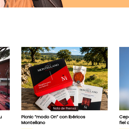
Nota de Prensa
u
Picnic “modo On” con Ibéricos
Cepa
Montellano
fiel