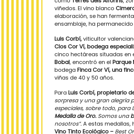
como
Terres dels Alforins
, zo
viñedos. El vino blanco
Cimer
elaboración, se han fermenta
ensamblaje, ha permanecido 9
Luis Corbí,
viticultor valenci
Clos Cor Ví, bodega especial
cinco hectáreas situadas en 
Bobal
, encontró en el
Parque 
bodega
Finca Cor Ví, una fin
viñas de 40 y 50 años.
Para
Luis Corbí, propietario
sorpresa y una gran alegría 
especiales, sobre todo, par
Medalla de Oro.
Somos una
b
nosotros”.
A estas medallas,
Vino Tinto Ecológico –
Best O