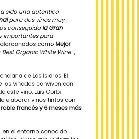
ha sido una auténtica
nal
para dos vinos muy
emos conseguido
la Gran
y importantes para
o galardonados como
Mejor
–
Best Organic White Wine-
,
enciana de Los Isidros. El
e los viñedos conviven con
 este vino. Luis Corbí
e elaborar vinos tintos con
 roble francés y 6 meses más
a, en el entorno conocido