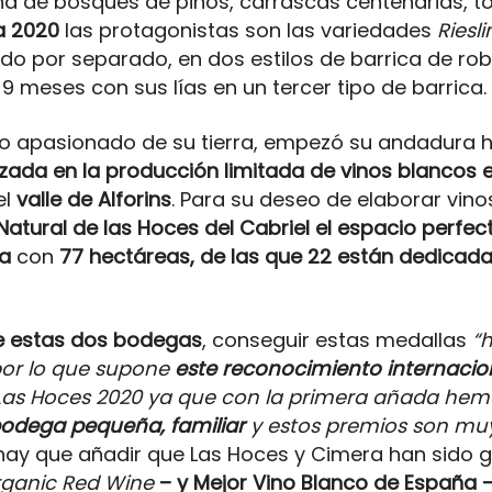
na de bosques de pinos, carrascas centenarias, to
a 2020
las protagonistas son las variedades
Riesl
do por separado, en dos estilos de barrica de rob
 meses con sus lías en un tercer tipo de barrica.
ano apasionado de su tierra, empezó su andadura
izada en la producción limitada de vinos blancos 
el
valle de Alforins
. Para su deseo de elaborar vino
Natural de las Hoces del Cabriel el espacio perfec
ca
con
77 hectáreas, de las que 22 están dedicadas
 de estas dos bodegas
, conseguir estas medallas
“
por lo que supone
este reconocimiento internacio
a Las Hoces 2020 ya que con la primera añada h
odega pequeña, familiar
y estos premios son mu
 hay que añadir que Las Hoces y Cimera han sid
rganic Red Wine
– y Mejor Vino Blanco de España 