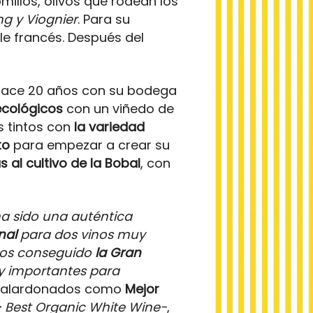
millos, olivos que rodean los
ing y Viognier
. Para su
le francés. Después del
 hace 20 años con su bodega
ecológicos
con un viñedo de
s tintos con
la variedad
to
para empezar a crear su
 al cultivo de la Bobal
, con
ha sido una auténtica
nal
para dos vinos muy
emos conseguido
la Gran
y importantes para
o galardonados como
Mejor
–
Best Organic White Wine-
,