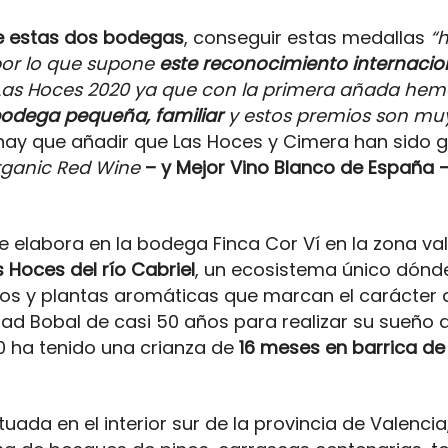
 de estas dos bodegas
, conseguir estas medallas
“
por lo que supone
este reconocimiento internacio
a Las Hoces 2020 ya que con la primera añada h
odega pequeña, familiar
y estos premios son mu
 hay que añadir que Las Hoces y Cimera han sid
rganic Red Wine
– y Mejor Vino Blanco de España 
se elabora en la bodega Finca Cor Ví en la zona val
s Hoces del río Cabriel
, un ecosistema único dónd
os y plantas aromáticas que marcan el carácter de
ad Bobal de casi 50 años para realizar su sueño d
0 ha tenido una crianza de
16 meses en barrica de
tuada en el interior sur de la provincia de Valenci