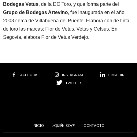
Bodegas Vetus
, de la DO Toro, y que forma parte del
Grupo de Bodegas Artevino
, fue inaugurada en el año
2003 cerca de Villabuena del Puente. Elabora con de tinta
de toro las marcas: Flor de Vetus, Vetus y Celsus. En
Segovia, elabora Flor de Vetus Verdejo.
FACEBOOK
INSTAGRAM
LINKEDIN
TWITTER
INICIO
¿QUIÉN SOY?
CONTACTO