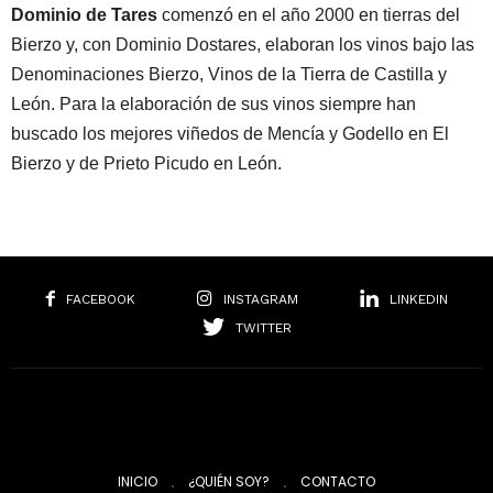
Dominio de Tares
comenzó en el año 2000 en tierras del
Bierzo y, con Dominio Dostares, elaboran los vinos bajo las
Denominaciones Bierzo, Vinos de la Tierra de Castilla y
León. Para la elaboración de sus vinos siempre han
buscado los mejores viñedos de Mencía y Godello en El
Bierzo y de Prieto Picudo en León.
FACEBOOK
INSTAGRAM
LINKEDIN
TWITTER
INICIO
¿QUIÉN SOY?
CONTACTO