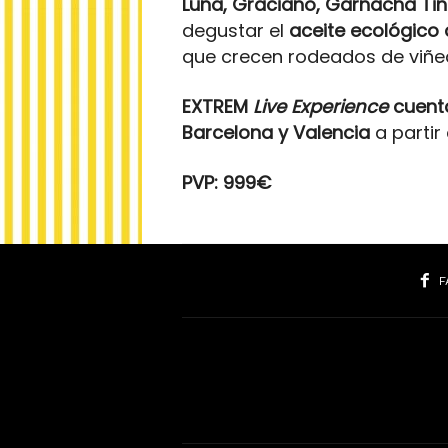
Luna, Graciano, Garnacha Tin
degustar el
aceite ecológico 
que crecen rodeados de viñe
EXTREM
Live Experience
cuenta
Barcelona y Valencia
a partir
PVP: 999€
F