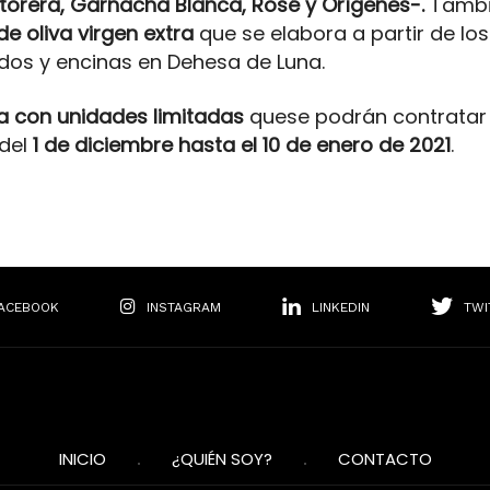
torera, Garnacha Blanca, Rosé y Orígenes-.
Tambi
de oliva virgen extra
que se elabora a partir de los
dos y encinas en Dehesa de Luna.
 con unidades limitadas
quese podrán contratar
 del
1 de diciembre hasta el 10 de enero de 2021
.
ACEBOOK
INSTAGRAM
LINKEDIN
TWI
INICIO
¿QUIÉN SOY?
CONTACTO