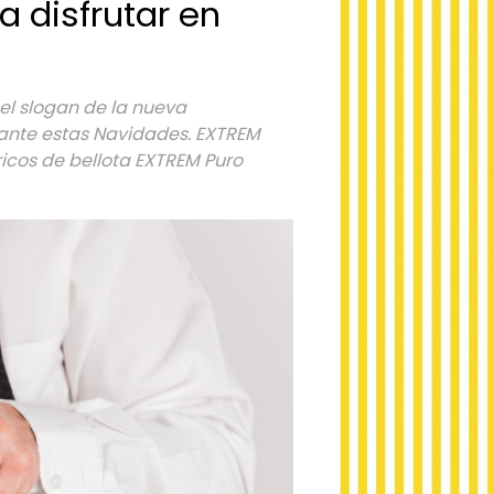
a disfrutar en
 el slogan de la nueva
rante estas Navidades. EXTREM
icos de bellota EXTREM Puro