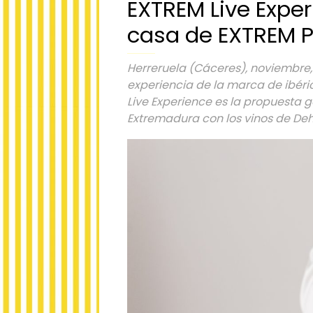
EXTREM Live Exper
casa de EXTREM 
Herreruela (Cáceres), noviembre, 
experiencia de la marca de ibér
Live Experience es la propuesta 
Extremadura con los vinos de Deh