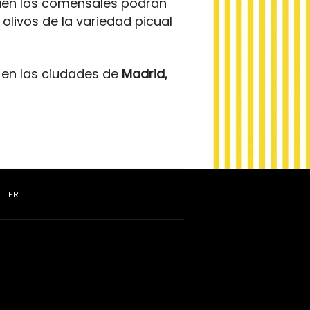
én los comensales podrán
 olivos de la variedad picual
 en las ciudades de
Madrid,
TTER