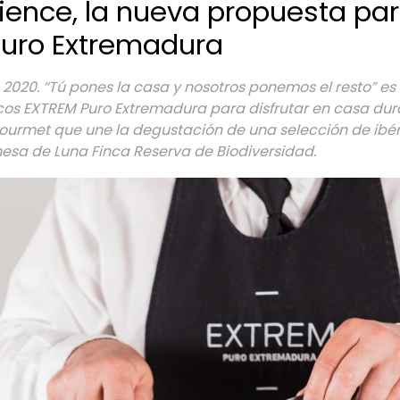
ience, la nueva propuesta par
Puro Extremadura
2020. “Tú pones la casa y nosotros ponemos el resto” es
icos EXTREM Puro Extremadura para disfrutar en casa du
gourmet que une la degustación de una selección de ibér
esa de Luna Finca Reserva de Biodiversidad.