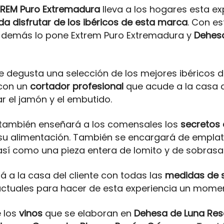
REM Puro Extremadura
lleva a los hogares esta e
a disfrutar de los ibéricos de esta marca
. Con e
 demás lo pone Extrem Puro Extremadura y
Dehesa
e degusta una selección de los mejores ibéricos d
con un
cortador profesional
que acude a la casa de
r el jamón y el embutido.
 también enseñará a los comensales los
secretos
su alimentación. También se encargará de emplata
así como una pieza entera de lomito y de sobrasa
rá a la casa del cliente con todas las
medidas de s
 actuales para hacer de esta experiencia un mome
 los
vinos
que se elaboran en
Dehesa de Luna Res