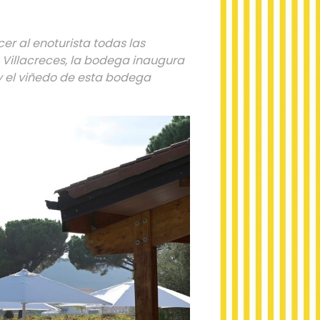
er al enoturista todas las
a Villacreces, la bodega inaugura
 y el viñedo de esta bodega