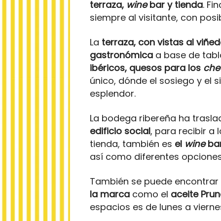
terraza,
wine
bar y tienda
. Fi
siempre al visitante, con posib
La
terraza, con vistas al viñed
gastronómica
a base de tab
ibéricos, quesos para los
che
único, dónde el sosiego y el 
esplendor.
La bodega ribereña ha trasla
edificio social
, para recibir 
tienda, también es
el
wine
ba
así como diferentes opciones 
También se puede encontrar e
la marca
como el
aceite Prun
espacios es de lunes a vierne