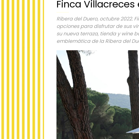
Finca Villacreces
Ribera del Duero, octubre 2022. F
opciones para disfrutar de sus vi
su nueva terraza, tienda y wine b
emblemática de la Ribera del Du