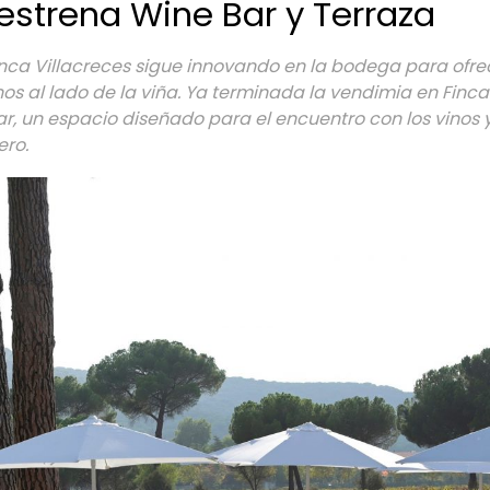
 estrena Wine Bar y Terraza
inca Villacreces sigue innovando en la bodega para ofrec
nos al lado de la viña. Ya terminada la vendimia en Finc
ar, un espacio diseñado para el encuentro con los vinos
ero.