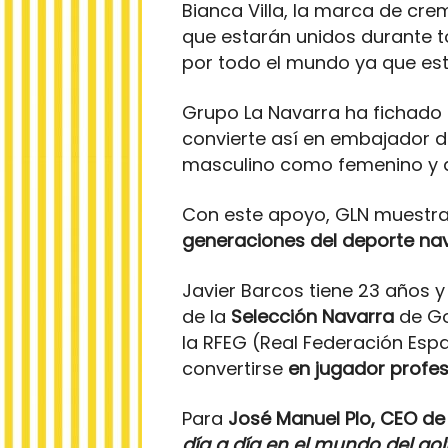
Bianca Villa, la marca de cr
que estarán unidos durante t
por todo el mundo ya que es
Grupo La Navarra ha fichado
convierte así en embajador d
masculino como femenino y a 
Con este apoyo, GLN muestra
generaciones del deporte nav
Javier Barcos tiene 23 años 
de la
Selección Navarra
de Go
la RFEG (Real Federación Esp
convertirse
en jugador profes
Para
José Manuel Plo, CEO de
día a día en el mundo del gol