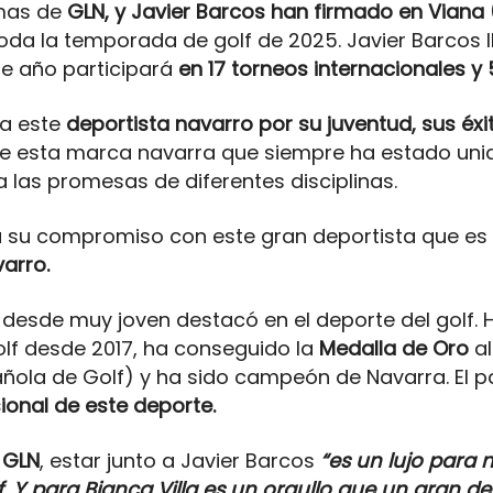
emas de
GLN, y Javier Barcos han firmado en Viana
oda la temporada de golf de 2025. Javier Barcos 
te año participará
en 17 torneos internacionales y 
 a este
deportista navarro por su juventud, sus éxi
e esta marca navarra que siempre ha estado unid
las promesas de diferentes disciplinas.
 su compromiso con este gran deportista que es
arro.
y desde muy joven destacó en el deporte del golf.
lf desde 2017, ha conseguido la
Medalla de Oro
al
añola de Golf) y ha sido campeón de Navarra. El p
ional de este deporte.
 GLN
, estar junto a Javier Barcos
“es un lujo para 
f. Y para Bianca Villa es un orgullo que un gran de