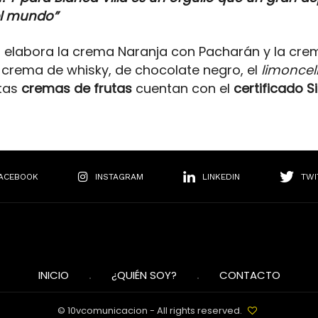
el mundo”
N elabora la crema Naranja con Pacharán y la cr
 crema de whisky, de chocolate negro, el
limoncel
tas
cremas de frutas
cuentan con el
certificado S
ACEBOOK
INSTAGRAM
LINKEDIN
TWI
INICIO
¿QUIÉN SOY?
CONTACTO
© 10vcomunicacion - All rights reserved.