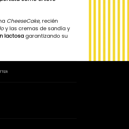
ema
CheeseCake
, recién
lo
y las cremas de sandía y
in lactosa
garantizando su
TTER