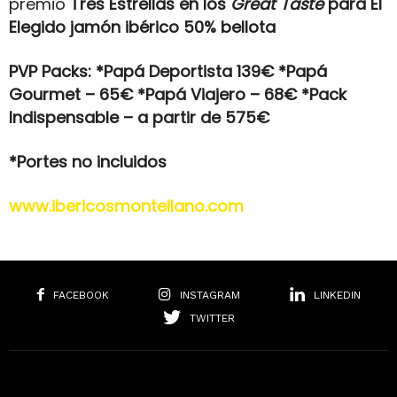
premio
Tres Estrellas en los
Great Taste
para El
Elegido jamón ibérico 50% bellota
PVP Packs: *Papá Deportista 139€ *Papá
Gourmet – 65€ *Papá Viajero – 68€ *Pack
Indispensable – a partir de 575€
*Portes no incluidos
www.ibericosmontellano.com
FACEBOOK
INSTAGRAM
LINKEDIN
TWITTER