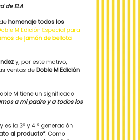
d de ELA
nde
homenaje todos los
Doble M Edición Especial para
ramos
de
jamón de bellota
ández
y, por este motivo,
las ventas de
Doble M Edición
ble M tiene un significado
mos a mi padre y a todos los
y es la 3º y 4 º generación
rato al producto”
. Como