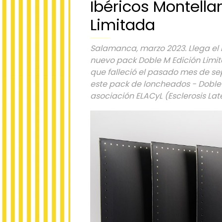
Ibéricos Montell
Limitada
Salamanca, marzo 2023. Llega el 
nuevo pack Doble M Edición Limi
que falleció el pasado mes de se
este pack de loncheados - Doble 
asociación ELACyL (Esclerosis Late