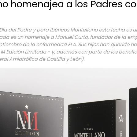
ano homenajea a los Padres co
Día del Padre y para Ibéricos Montellano esta fecha es u
tada es un homenaje a Manuel Curto, fundador de la em
ptiembre de la enfermedad ELA. Sus hijos han querido h
M Edición Limitada - y, además con parte de los benefici
ral Amiotrófica de Castilla y León).