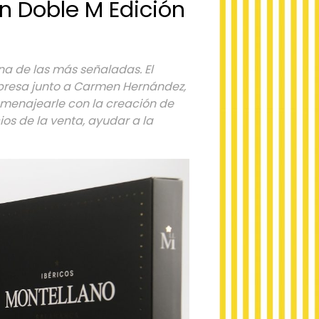
n Doble M Edición
na de las más señaladas. El
presa junto a Carmen Hernández,
omenajearle con la creación de
os de la venta, ayudar a la