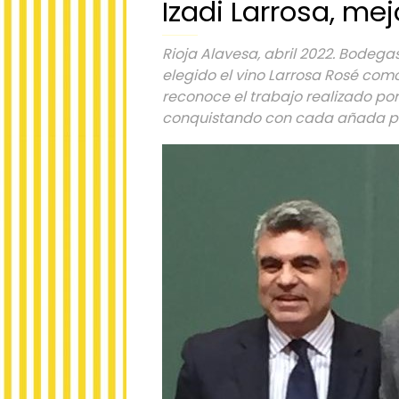
Izadi Larrosa, me
Rioja Alavesa, abril 2022. Bodegas
elegido el vino Larrosa Rosé como
reconoce el trabajo realizado por
conquistando con cada añada pr