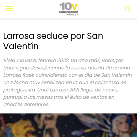
Larrosa seduce por San
Valentín
Rioja Alavesa, febrero 2022. Un año más, Bodegas
Izadi sigue descubriendo la nueva añada de su vino
Larrosa Rosé coincidiendo con el día de San Valentín,
una fecha muy señalada en la que el color rosa es
protagonista. Izadi Larrosa 2021 llega, de nuevo,
puntual a las mesas tras el éxito de ventas en
añadas anteriores.