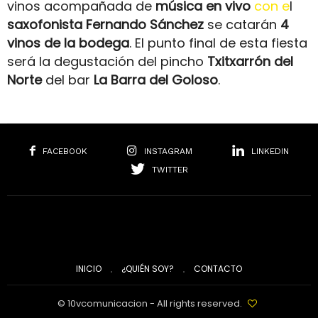
vinos acompañada de
música en vivo
con e
l
saxofonista Fernando Sánchez
se catarán
4
vinos de la bodega
. El punto final de esta fiesta
será la degustación del pincho
Txitxarrón del
Norte
del bar
La Barra del Goloso
.
FACEBOOK
INSTAGRAM
LINKEDIN
TWITTER
INICIO
¿QUIÉN SOY?
CONTACTO
© 10vcomunicacion - All rights reserved.