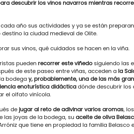
para descubrir los vinos navarros mientras recorr
ada año sus actividades y ya se están preparand
destino la ciudad medieval de Olite.
orar sus vinos, qué cuidados se hacen en la viña.
turistas pueden
recorrer este viñedo
siguiendo las e
spués de este paseo entre viñas, acceden a
la Sa
 la bodega
y, probablemente, una de las más gra
iencia enoturística didáctica
dónde descubrir los 
 el olfato vinícola.
spués de
jugar al reto de adivinar varios
aromas
, lo
 las joyas de la bodega, su
aceite de oliva Bela
 Arróniz que tiene en propiedad la familia Belasco 