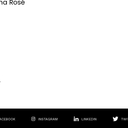
una Rosé
r
ACEBOOK
INSTAGRAM
LINKEDIN
TWI