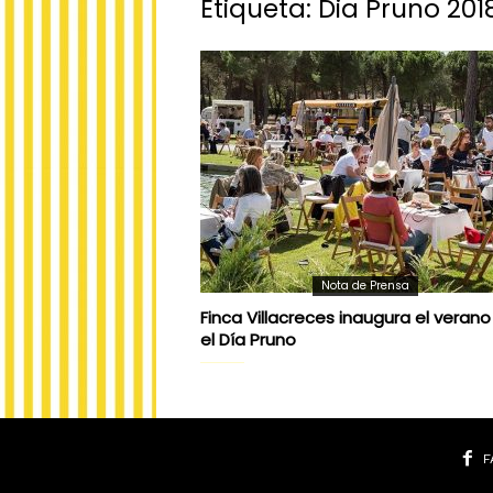
Etiqueta: Dia Pruno 201
Nota de Prensa
Finca Villacreces inaugura el veran
el Día Pruno
F