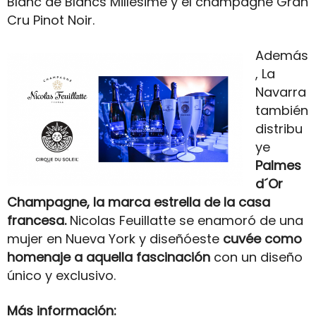
Blanc de Blancs Millesimé y el champagne Gran
Cru Pinot Noir.
Además
, La
Navarra
también
distribu
ye
Palmes
d´Or
Champagne, la marca estrella de la casa
francesa.
Nicolas Feuillatte se enamoró de una
mujer en Nueva York y diseñóeste
cuvée como
homenaje a aquella fascinación
con un diseño
único y exclusivo.
Más información: