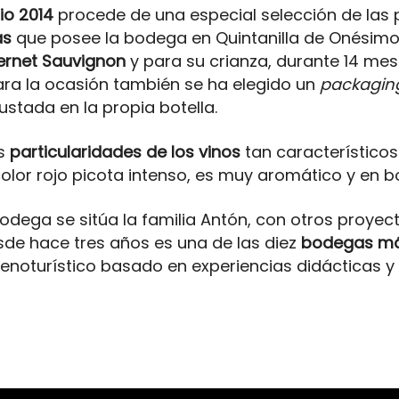
rio 2014
procede de una especial selección de las
as
que posee la bodega en Quintanilla de Onésimo.
ernet Sauvignon
y para su crianza, durante 14 me
ara la ocasión también se ha elegido un
packagi
rustada en la propia botella.
as
particularidades de los vinos
tan característico
color rojo picota intenso, es muy aromático y en 
odega se sitúa la familia Antón, con otros proyect
sde hace tres años es una de las diez
bodegas más
enoturístico basado en experiencias didácticas y 